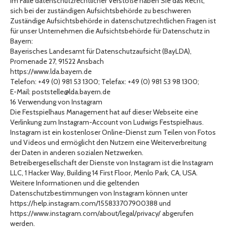
Im Falle datenschutzrechtlicher Verstöße haben Sie das Recht,
sich bei der zuständigen Aufsichtsbehörde zu beschweren
Zuständige Aufsichtsbehörde in datenschutzrechtlichen Fragen ist
für unser Unternehmen die Aufsichtsbehörde für Datenschutz in
Bayern:
Bayerisches Landesamt für Datenschutzaufsicht (BayLDA),
Promenade 27, 91522 Ansbach
https://www.lda.bayern.de
Telefon: +49 (0) 981 53 1300; Telefax: +49 (0) 981 53 98 1300;
E-Mail: poststelle@lda.bayern.de
16 Verwendung von Instagram
Die Festspielhaus Management hat auf dieser Webseite eine
Verlinkung zum Instagram-Account von Ludwigs Festspielhaus.
Instagram ist ein kostenloser Online-Dienst zum Teilen von Fotos
und Videos und ermöglicht den Nutzern eine Weiterverbreitung
der Daten in anderen sozialen Netzwerken.
Betreibergesellschaft der Dienste von Instagram ist die Instagram
LLC, 1 Hacker Way, Building 14 First Floor, Menlo Park, CA, USA.
Weitere Informationen und die geltenden
Datenschutzbestimmungen von Instagram können unter
https://help.instagram.com/155833707900388 und
https://www.instagram.com/about/legal/privacy/ abgerufen
werden.