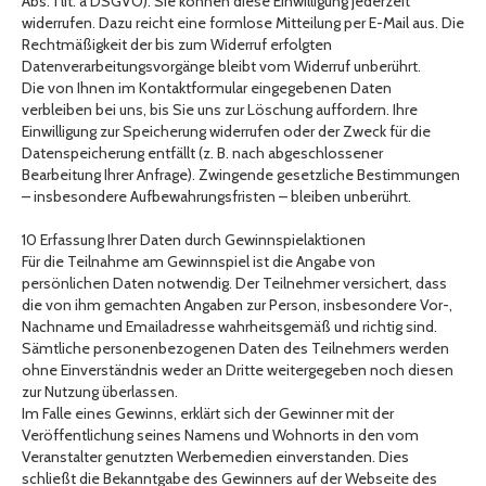
Abs. 1 lit. a DSGVO). Sie können diese Einwilligung jederzeit
widerrufen. Dazu reicht eine formlose Mitteilung per E-Mail aus. Die
Rechtmäßigkeit der bis zum Widerruf erfolgten
Datenverarbeitungsvorgänge bleibt vom Widerruf unberührt.
Die von Ihnen im Kontaktformular eingegebenen Daten
verbleiben bei uns, bis Sie uns zur Löschung auffordern. Ihre
Einwilligung zur Speicherung widerrufen oder der Zweck für die
Datenspeicherung entfällt (z. B. nach abgeschlossener
Bearbeitung Ihrer Anfrage). Zwingende gesetzliche Bestimmungen
– insbesondere Aufbewahrungsfristen – bleiben unberührt.
10 Erfassung Ihrer Daten durch Gewinnspielaktionen
Für die Teilnahme am Gewinnspiel ist die Angabe von
persönlichen Daten notwendig. Der Teilnehmer versichert, dass
die von ihm gemachten Angaben zur Person, insbesondere Vor-,
Nachname und Emailadresse wahrheitsgemäß und richtig sind.
Sämtliche personenbezogenen Daten des Teilnehmers werden
ohne Einverständnis weder an Dritte weitergegeben noch diesen
zur Nutzung überlassen.
Im Falle eines Gewinns, erklärt sich der Gewinner mit der
Veröffentlichung seines Namens und Wohnorts in den vom
Veranstalter genutzten Werbemedien einverstanden. Dies
schließt die Bekanntgabe des Gewinners auf der Webseite des