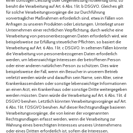
einer sonstigen Leistung oder Gegenleistung notwendig sind, so
beruht die Verarbeitung auf Art. 6 Abs. 1 lit. b DSGVO. Gleiches gilt
für solche Verarbeitungsvorgänge die zur Durchführung
vorvertraglicher Maßnahmen erforderlich sind, etwa in Fällen von
Anfragen zu unseren Produkten oder Leistungen. Unterliegt unser
Unternehmen einer rechtlichen Verpflichtung, durch welche eine
Verarbeitung von personenbezogenen Daten erforderlich wird, wie
beispielsweise zur Erfüllung steuerlicher Pflichten, so basiert die
Verarbeitung auf Art. 6 Abs. 1 lit. c DSGVO. In seltenen Fällen könnte
die Verarbeitung von personenbezogenen Daten erforderlich
werden, um lebenswichtige Interessen der betroffenen Person
oder einer anderen natürlichen Person zu schützen. Dies wäre
beispielsweise der Fall, wenn ein Besucher in unserem Betrieb
verletzt werden würde und daraufhin sein Name, sein Alter, seine
Krankenkassendaten oder sonstige lebenswichtige Informationen
an einen Arzt, ein Krankenhaus oder sonstige Dritte weitergegeben
werden müssten. Dann würde die Verarbeitung auf Art. 6 Abs. 1 lit. d
DSGVO beruhen. Letztlich könnten Verarbeitungsvorgänge auf Art.
6 Abs. 1 lit. f DSGVO beruhen. Auf dieser Rechtsgrundlage basieren
Verarbeitungsvorgänge, die von keiner der vorgenannten
Rechtsgrundlagen erfasst werden, wenn die Verarbeitung zur
Wahrung eines berechtigten Interesses unseres Unternehmens
oder eines Dritten erforderlich ist, sofern die Interessen,