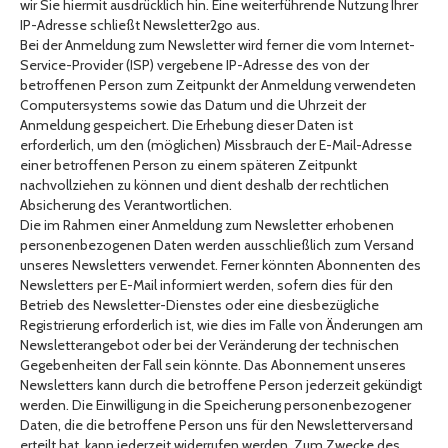
wir Sie hiermit ausdrücklich hin. Eine weiterführende Nutzung Ihrer
IP-Adresse schließt Newsletter2go aus.
Bei der Anmeldung zum Newsletter wird ferner die vom Internet-
Service-Provider (ISP) vergebene IP-Adresse des von der
betroffenen Person zum Zeitpunkt der Anmeldung verwendeten
Computersystems sowie das Datum und die Uhrzeit der
Anmeldung gespeichert. Die Erhebung dieser Daten ist
erforderlich, um den (möglichen) Missbrauch der E-Mail-Adresse
einer betroffenen Person zu einem späteren Zeitpunkt
nachvollziehen zu können und dient deshalb der rechtlichen
Absicherung des Verantwortlichen.
Die im Rahmen einer Anmeldung zum Newsletter erhobenen
personenbezogenen Daten werden ausschließlich zum Versand
unseres Newsletters verwendet. Ferner könnten Abonnenten des
Newsletters per E-Mail informiert werden, sofern dies für den
Betrieb des Newsletter-Dienstes oder eine diesbezügliche
Registrierung erforderlich ist, wie dies im Falle von Änderungen am
Newsletterangebot oder bei der Veränderung der technischen
Gegebenheiten der Fall sein könnte. Das Abonnement unseres
Newsletters kann durch die betroffene Person jederzeit gekündigt
werden. Die Einwilligung in die Speicherung personenbezogener
Daten, die die betroffene Person uns für den Newsletterversand
erteilt hat, kann jederzeit widerrufen werden. Zum Zwecke des