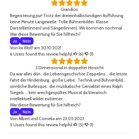
Grandios
Begeisterung pur! Trotz der dreieinhalbstündigen Aufführung
keine Minute Langeweile. Tolle Bühnenbilder. Klasse
Darsteller(innen) und Sänger(innen). Wir kommen nochmal.
War diese Bewertung für Sie hilfreich?
Ja
Nein
Von
Ira Wolf
am 30.10.2021
6
Users found this review helpful
(
6
)
(
1
)
3 Dimensional in doppelter Hinsicht
Da war alles drin.. die Lebensgeschichte Zeppelins .. die letzte
Fahrt der Hindenburg.. große Liebe.. Technik und Bühnenbild...
sinnliche Burlesque.. die musikalische Genialität eines Ralph
Siegels ... kein weichgespültes Musical da literarisch
intellektuell wilder extremer...
War diese Bewertung für Sie hilfreich?
Ja
Nein
Von
Albert und Cornelia
am 23.05.2023
5
Users found this review helpful
(
5
)
(
1
)